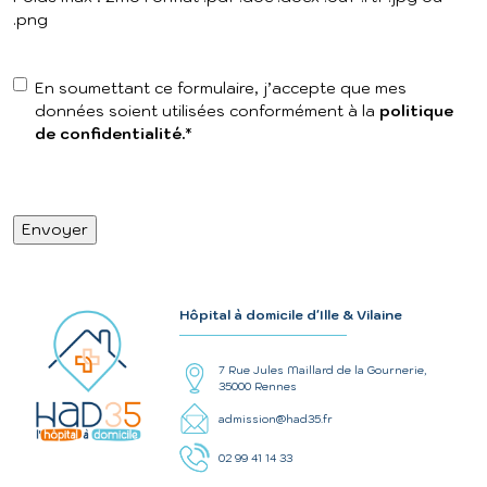
.png
RGPD
*
En soumettant ce formulaire, j’accepte que mes
données soient utilisées conformément à la
politique
de confidentialité.
*
CAPTCHA
Hôpital à domicile d'Ille & Vilaine
7 Rue Jules Maillard de la Gournerie,
35000 Rennes
admission@had35.fr
02 99 41 14 33